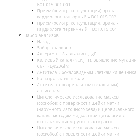
B01.015.001.001
Прием (осмотр, консультация) врача -
кардиолога повторный – B01.015.002
Прием (осмотр, консультация) врача -
кардиолога первичный – B01.015.001
Забор анализов
Назад
Забор анализов
Аллерген t18 - эвкалипт, IgE
Калиевый канал (KCNJ11). Выявление мутации
C67T (Lys23Gln)
Антитела к бокаловидным клеткам кишечника
Кальпротектин в кале
Антитела к овариальным (текальным)
антигенам
Цитологическое исследование мазков
(соскобов) с поверхности шейки матки
(наружного маточного зева) и цервикального
канала методом жидкостной цитологии с
использованием рутинных окрасок
Цитологическое исследование мазков
(соскобов) с поверхности шейки матки