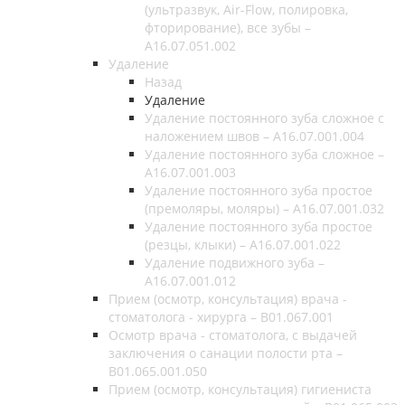
(ультразвук, Air-Flow, полировка,
фторирование), все зубы –
A16.07.051.002
Удаление
Назад
Удаление
Удаление постоянного зуба сложное с
наложением швов – A16.07.001.004
Удаление постоянного зуба сложное –
A16.07.001.003
Удаление постоянного зуба простое
(премоляры, моляры) – A16.07.001.032
Удаление постоянного зуба простое
(резцы, клыки) – A16.07.001.022
Удаление подвижного зуба –
A16.07.001.012
Прием (осмотр, консультация) врача -
стоматолога - хирурга – B01.067.001
Осмотр врача - стоматолога, с выдачей
заключения о санации полости рта –
B01.065.001.050
Прием (осмотр, консультация) гигиениста