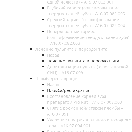
одной челюсти) – A15.07.003.001
Глубокий кариес (сошлифовывание
твердых тканей зуба) – А16.07.082.005
Средний кариес (сошлифовывание
твердых тканей зуба) – А16.07.082.004
Поверхностный кариес
(сошлифовывание твердых тканей зуба)
– А16.07.082.003
Лечение пульпита и переодонтита
Назад
Лечение пульпита и переодонтита
Девитализация пульпы ( с постановкой
СИЦ) – A16.07.009
Пломба/реставрация
Назад
Пломба/реставрация
Восстановление корней зуба
препаратом Pro Rut – A16.07.008.003
Снятие временной/ старой пломбы –
A16.07.091
Удаление внутриканального инородного
тела – A16.07.094.001
Распломбировка 1 корневого канала