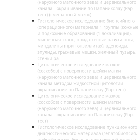
(наружного маточного зева) и цервикального
канала - окрашивание по Папаниколау (Рар-
тест) (смешанный мазок)
Гистологическое исследование биопсийного
(операционного) материала 1 группы (кожные
и подкожные образования (1 локализация),
мышечная ткань, придаточные пазухи носа,
миндалины (при тонзиллитах), аденоиды,
эпулиды, грыжевые мешки, желчный пузырь,
стенки ра
Цитологическое исследование мазков
(соскобов) с поверхности шейки матки
(наружного маточного зева) и цервикального
канала методом жидкостной цитологии -
окрашивание по Папаниколау (Рар-тест)
Цитологическое исследование мазков
(соскобов) с поверхности шейки матки
(наружного маточного зева) и цервикального
канала - окрашивание по Папаниколау (Рар-
тест)
Гистологическое исследование пункционного
диагностического материала (гепатобиопсия,
нефробиопсия, биопсия щитовидной железы,