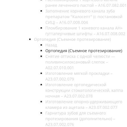
ранее леченного пастой – A16.07.082.001
Заполнение корневого канала зуба
препаратом "Калосепт" (с постановкой
СИЦ) – A16.07.008.004
Пломбирование 1 коневого канала AH+
гуттаперчивые штифты – A16.07.008.002
Ортопедия (Съемное протезирование)
Назад
Ортопедия (Съемное протезирование)
Снятие оттиска с одной челюсти —
поливинсилоксановый слепок –
A02.07.010.001
Изготовление мягкой прокладки –
A23.07.002.079
Изготовление ортопедической
конструкции стоматологической, каппа
ночная – A23.07.002.078
Изготовление опорно-удерживающего
кламера из ацетала – A23.07.002.077
Гарнитура зубов для съемного
протезирования (дополнительно) –
A23.07.002.076