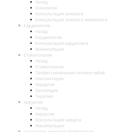
Назад
Онкология
Консультация онколога
Консультация онколога-маммолога
Кардиология
Назад
Кардиология
Консультация кардиолога
Манипуляции
Стоматология
Назад
Стоматология
Профессиональная гигиена зубов
Имплантация
Хирургия
Ортопедия
Терапия
Хирургия
Назад
Хирургия
Консультация хирурга
Манипуляции
Cосудистая хирургия (флебология)