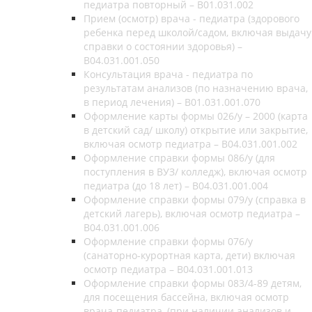
педиатра повторный – B01.031.002
Прием (осмотр) врача - педиатра (здорового
ребенка перед школой/садом, включая выдачу
справки о состоянии здоровья) –
B04.031.001.050
Консультация врача - педиатра по
результатам анализов (по назначению врача,
в период лечения) – B01.031.001.070
Оформление карты формы 026/у – 2000 (карта
в детский сад/ школу) открытие или закрытие,
включая осмотр педиатра – B04.031.001.002
Оформление справки формы 086/у (для
поступления в ВУЗ/ колледж), включая осмотр
педиатра (до 18 лет) – B04.031.001.004
Оформление справки формы 079/у (справка в
детский лагерь), включая осмотр педиатра –
B04.031.001.006
Оформление справки формы 076/у
(санаторно-курортная карта, дети) включая
осмотр педиатра – B04.031.001.013
Оформление справки формы 083/4-89 детям,
для посещения бассейна, включая осмотр
врача-педиатра, (при наличии анализов и