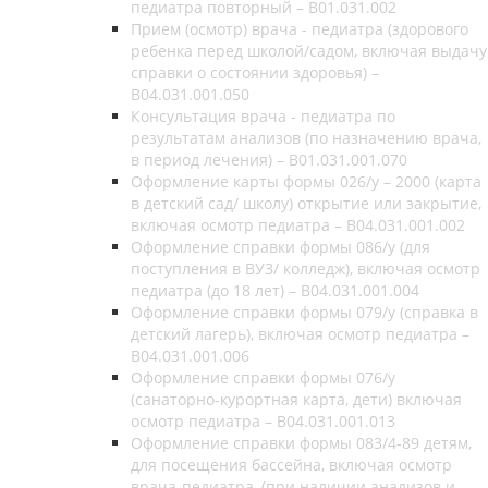
педиатра повторный – B01.031.002
Прием (осмотр) врача - педиатра (здорового
ребенка перед школой/садом, включая выдачу
справки о состоянии здоровья) –
B04.031.001.050
Консультация врача - педиатра по
результатам анализов (по назначению врача,
в период лечения) – B01.031.001.070
Оформление карты формы 026/у – 2000 (карта
в детский сад/ школу) открытие или закрытие,
включая осмотр педиатра – B04.031.001.002
Оформление справки формы 086/у (для
поступления в ВУЗ/ колледж), включая осмотр
педиатра (до 18 лет) – B04.031.001.004
Оформление справки формы 079/у (справка в
детский лагерь), включая осмотр педиатра –
B04.031.001.006
Оформление справки формы 076/у
(санаторно-курортная карта, дети) включая
осмотр педиатра – B04.031.001.013
Оформление справки формы 083/4-89 детям,
для посещения бассейна, включая осмотр
врача-педиатра, (при наличии анализов и