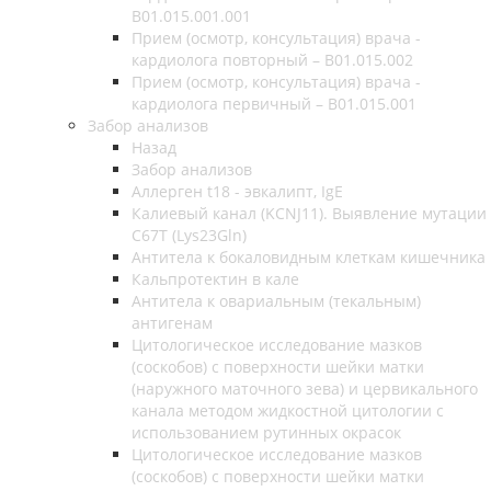
B01.015.001.001
Прием (осмотр, консультация) врача -
кардиолога повторный – B01.015.002
Прием (осмотр, консультация) врача -
кардиолога первичный – B01.015.001
Забор анализов
Назад
Забор анализов
Аллерген t18 - эвкалипт, IgE
Калиевый канал (KCNJ11). Выявление мутации
C67T (Lys23Gln)
Антитела к бокаловидным клеткам кишечника
Кальпротектин в кале
Антитела к овариальным (текальным)
антигенам
Цитологическое исследование мазков
(соскобов) с поверхности шейки матки
(наружного маточного зева) и цервикального
канала методом жидкостной цитологии с
использованием рутинных окрасок
Цитологическое исследование мазков
(соскобов) с поверхности шейки матки