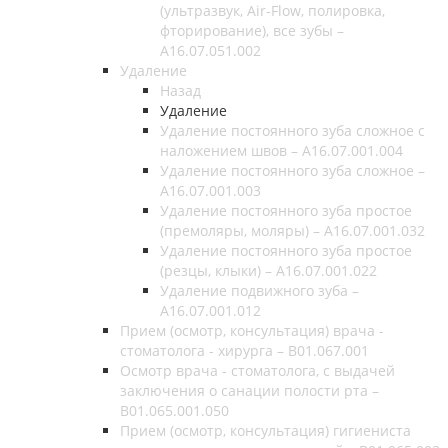
(ультразвук, Air-Flow, полировка,
фторирование), все зубы –
A16.07.051.002
Удаление
Назад
Удаление
Удаление постоянного зуба сложное с
наложением швов – A16.07.001.004
Удаление постоянного зуба сложное –
A16.07.001.003
Удаление постоянного зуба простое
(премоляры, моляры) – A16.07.001.032
Удаление постоянного зуба простое
(резцы, клыки) – A16.07.001.022
Удаление подвижного зуба –
A16.07.001.012
Прием (осмотр, консультация) врача -
стоматолога - хирурга – B01.067.001
Осмотр врача - стоматолога, с выдачей
заключения о санации полости рта –
B01.065.001.050
Прием (осмотр, консультация) гигиениста