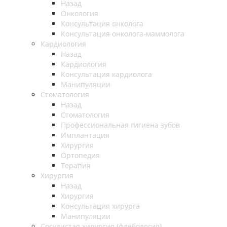
Назад
Онкология
Консультация онколога
Консультация онколога-маммолога
Кардиология
Назад
Кардиология
Консультация кардиолога
Манипуляции
Стоматология
Назад
Стоматология
Профессиональная гигиена зубов
Имплантация
Хирургия
Ортопедия
Терапия
Хирургия
Назад
Хирургия
Консультация хирурга
Манипуляции
Cосудистая хирургия (флебология)