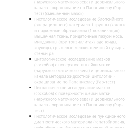
(наружного маточного зева) и цервикального
канала - окрашивание по Папаниколау (Рар-
тест) (смешанный мазок)
Гистологическое исследование биопсийного
(операционного) материала 1 группы (кожные
и подкожные образования (1 локализация),
мышечная ткань, придаточные пазухи носа,
миндалины (при тонзиллитах), аденоиды,
эпулиды, грыжевые мешки, желчный пузырь,
стенки ра
Цитологическое исследование мазков
(соскобов) с поверхности шейки матки
(наружного маточного зева) и цервикального
канала методом жидкостной цитологии -
окрашивание по Папаниколау (Рар-тест)
Цитологическое исследование мазков
(соскобов) с поверхности шейки матки
(наружного маточного зева) и цервикального
канала - окрашивание по Папаниколау (Рар-
тест)
Гистологическое исследование пункционного
диагностического материала (гепатобиопсия,
нефробиопсия, биопсия щитовидной железы,