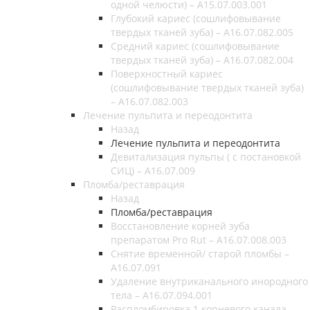
одной челюсти) – A15.07.003.001
Глубокий кариес (сошлифовывание
твердых тканей зуба) – А16.07.082.005
Средний кариес (сошлифовывание
твердых тканей зуба) – А16.07.082.004
Поверхностный кариес
(сошлифовывание твердых тканей зуба)
– А16.07.082.003
Лечение пульпита и переодонтита
Назад
Лечение пульпита и переодонтита
Девитализация пульпы ( с постановкой
СИЦ) – A16.07.009
Пломба/реставрация
Назад
Пломба/реставрация
Восстановление корней зуба
препаратом Pro Rut – A16.07.008.003
Снятие временной/ старой пломбы –
A16.07.091
Удаление внутриканального инородного
тела – A16.07.094.001
Распломбировка 1 корневого канала