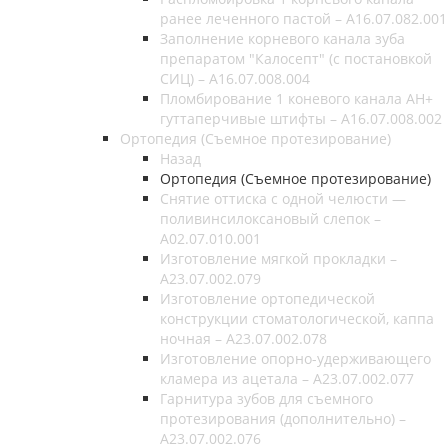
ранее леченного пастой – A16.07.082.001
Заполнение корневого канала зуба
препаратом "Калосепт" (с постановкой
СИЦ) – A16.07.008.004
Пломбирование 1 коневого канала AH+
гуттаперчивые штифты – A16.07.008.002
Ортопедия (Съемное протезирование)
Назад
Ортопедия (Съемное протезирование)
Снятие оттиска с одной челюсти —
поливинсилоксановый слепок –
A02.07.010.001
Изготовление мягкой прокладки –
A23.07.002.079
Изготовление ортопедической
конструкции стоматологической, каппа
ночная – A23.07.002.078
Изготовление опорно-удерживающего
кламера из ацетала – A23.07.002.077
Гарнитура зубов для съемного
протезирования (дополнительно) –
A23.07.002.076