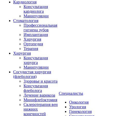
Кардиология
Консультация
кардиолога
Манипуляции
Стоматология
Профессиональная
гигиена зубов
Имплантация
Хирургия
Ортопедия
Терапия
Хирургия
Консультация
хирурга
Манипуляции
Cосудистая хирургия
(флебология)
Здоровье и красота
Консультация
флеболога
Специалисты
Лечение варикоза
Минифлебэктомия
Онкология
Склеротерапия вен
Урология
нижних
Гинекология
конечностей