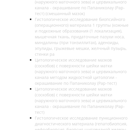
(наружного маточного зева) и цервикального
канала - окрашивание по Папаниколау (Рар-
тест) (смешанный мазок)
Гистологическое исследование биопсийного
(операционного) материала 1 группы (кожные
и подкожные образования (1 локализация),
мышечная ткань, придаточные пазухи носа,
миндалины (при тонзиллитах), аденоиды,
эпулиды, грыжевые мешки, желчный пузырь,
стенки ра
Цитологическое исследование мазков
(соскобов) с поверхности шейки матки
(наружного маточного зева) и цервикального
канала методом жидкостной цитологии -
окрашивание по Папаниколау (Рар-тест)
Цитологическое исследование мазков
(соскобов) с поверхности шейки матки
(наружного маточного зева) и цервикального
канала - окрашивание по Папаниколау (Рар-
тест)
Гистологическое исследование пункционного
диагностического материала (гепатобиопсия,
нефробиопсия, биопсия щитовидной железы,