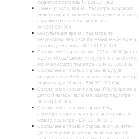
педиатра повторный – B01.031.002
Прием (осмотр) врача - педиатра (здорового
ребенка перед школой/садом, включая выдачу
справки о состоянии здоровья) –
B04.031.001.050
Консультация врача - педиатра по
результатам анализов (по назначению врача,
в период лечения) – B01.031.001.070
Оформление карты формы 026/у – 2000 (карта
в детский сад/ школу) открытие или закрытие,
включая осмотр педиатра – B04.031.001.002
Оформление справки формы 086/у (для
поступления в ВУЗ/ колледж), включая осмотр
педиатра (до 18 лет) – B04.031.001.004
Оформление справки формы 079/у (справка в
детский лагерь), включая осмотр педиатра –
B04.031.001.006
Оформление справки формы 076/у
(санаторно-курортная карта, дети) включая
осмотр педиатра – B04.031.001.013
Оформление справки формы 083/4-89 детям,
для посещения бассейна, включая осмотр
врача-педиатра, (при наличии анализов и