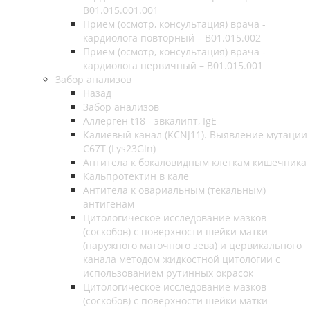
B01.015.001.001
Прием (осмотр, консультация) врача -
кардиолога повторный – B01.015.002
Прием (осмотр, консультация) врача -
кардиолога первичный – B01.015.001
Забор анализов
Назад
Забор анализов
Аллерген t18 - эвкалипт, IgE
Калиевый канал (KCNJ11). Выявление мутации
C67T (Lys23Gln)
Антитела к бокаловидным клеткам кишечника
Кальпротектин в кале
Антитела к овариальным (текальным)
антигенам
Цитологическое исследование мазков
(соскобов) с поверхности шейки матки
(наружного маточного зева) и цервикального
канала методом жидкостной цитологии с
использованием рутинных окрасок
Цитологическое исследование мазков
(соскобов) с поверхности шейки матки