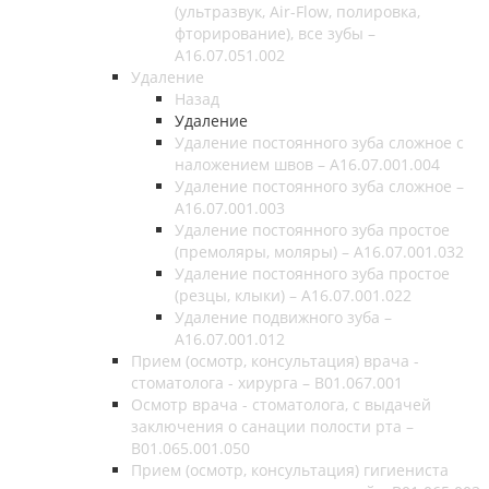
(ультразвук, Air-Flow, полировка,
фторирование), все зубы –
A16.07.051.002
Удаление
Назад
Удаление
Удаление постоянного зуба сложное с
наложением швов – A16.07.001.004
Удаление постоянного зуба сложное –
A16.07.001.003
Удаление постоянного зуба простое
(премоляры, моляры) – A16.07.001.032
Удаление постоянного зуба простое
(резцы, клыки) – A16.07.001.022
Удаление подвижного зуба –
A16.07.001.012
Прием (осмотр, консультация) врача -
стоматолога - хирурга – B01.067.001
Осмотр врача - стоматолога, с выдачей
заключения о санации полости рта –
B01.065.001.050
Прием (осмотр, консультация) гигиениста