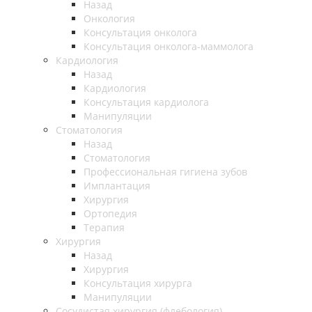
Назад
Онкология
Консультация онколога
Консультация онколога-маммолога
Кардиология
Назад
Кардиология
Консультация кардиолога
Манипуляции
Стоматология
Назад
Стоматология
Профессиональная гигиена зубов
Имплантация
Хирургия
Ортопедия
Терапия
Хирургия
Назад
Хирургия
Консультация хирурга
Манипуляции
Cосудистая хирургия (флебология)