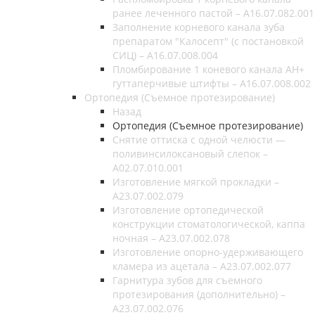
ранее леченного пастой – A16.07.082.001
Заполнение корневого канала зуба
препаратом "Калосепт" (с постановкой
СИЦ) – A16.07.008.004
Пломбирование 1 коневого канала AH+
гуттаперчивые штифты – A16.07.008.002
Ортопедия (Съемное протезирование)
Назад
Ортопедия (Съемное протезирование)
Снятие оттиска с одной челюсти —
поливинсилоксановый слепок –
A02.07.010.001
Изготовление мягкой прокладки –
A23.07.002.079
Изготовление ортопедической
конструкции стоматологической, каппа
ночная – A23.07.002.078
Изготовление опорно-удерживающего
кламера из ацетала – A23.07.002.077
Гарнитура зубов для съемного
протезирования (дополнительно) –
A23.07.002.076