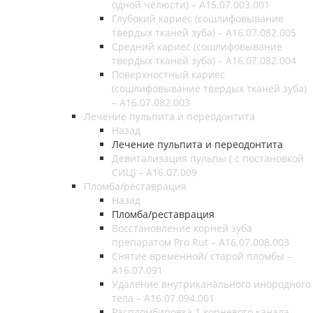
одной челюсти) – A15.07.003.001
Глубокий кариес (сошлифовывание
твердых тканей зуба) – А16.07.082.005
Средний кариес (сошлифовывание
твердых тканей зуба) – А16.07.082.004
Поверхностный кариес
(сошлифовывание твердых тканей зуба)
– А16.07.082.003
Лечение пульпита и переодонтита
Назад
Лечение пульпита и переодонтита
Девитализация пульпы ( с постановкой
СИЦ) – A16.07.009
Пломба/реставрация
Назад
Пломба/реставрация
Восстановление корней зуба
препаратом Pro Rut – A16.07.008.003
Снятие временной/ старой пломбы –
A16.07.091
Удаление внутриканального инородного
тела – A16.07.094.001
Распломбировка 1 корневого канала