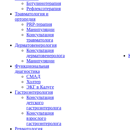
Ботулинотерапия
Рефлексотерапия
Травматология и
ортопедия
PRP-терапия
Манипуляции
Консультация
травматолога
Дерматовенерология
Консультация
дерматовенеролога
Манипуляции
Функциональная
диагностика
СМАД
Холтер
ЭКГ в Калуге
Гастроэнтерология
Консультация
детского
гастроэнтеролога
Консультация
взрослого
гастроэнтеролога
Ревматология