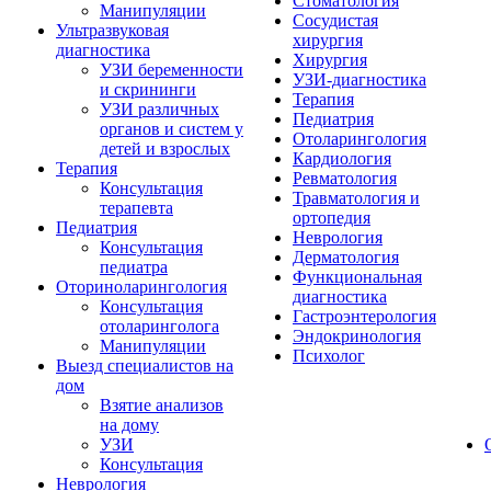
Стоматология
Манипуляции
Сосудистая
Ультразвуковая
хирургия
диагностика
Хирургия
УЗИ беременности
УЗИ-диагностика
и скрининги
Терапия
УЗИ различных
Педиатрия
органов и систем у
Отоларингология
детей и взрослых
Кардиология
Терапия
Ревматология
Консультация
Травматология и
терапевта
ортопедия
Педиатрия
Неврология
Консультация
Дерматология
педиатра
Функциональная
Оториноларингология
диагностика
Консультация
Гастроэнтерология
отоларинголога
Эндокринология
Манипуляции
Психолог
Выезд специалистов на
дом
Взятие анализов
на дому
УЗИ
Консультация
Неврология