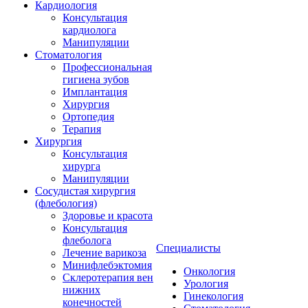
Кардиология
Консультация
кардиолога
Манипуляции
Стоматология
Профессиональная
гигиена зубов
Имплантация
Хирургия
Ортопедия
Терапия
Хирургия
Консультация
хирурга
Манипуляции
Cосудистая хирургия
(флебология)
Здоровье и красота
Консультация
флеболога
Специалисты
Лечение варикоза
Минифлебэктомия
Онкология
Склеротерапия вен
Урология
нижних
Гинекология
конечностей