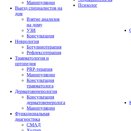
Манипуляции
Психолог
Выезд специалистов на
дом
Взятие анализов
на дому
УЗИ
Консультация
Неврология
Ботулинотерапия
Рефлексотерапия
Травматология и
ортопедия
PRP-терапия
Манипуляции
Консультация
травматолога
Дерматовенерология
Консультация
дерматовенеролога
Манипуляции
Функциональная
диагностика
СМАД
Холтер