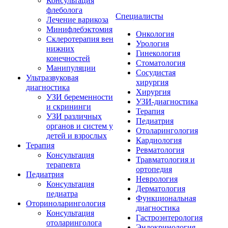
Консультация
флеболога
Специалисты
Лечение варикоза
Минифлебэктомия
Онкология
Склеротерапия вен
Урология
нижних
Гинекология
конечностей
Стоматология
Манипуляции
Сосудистая
Ультразвуковая
хирургия
диагностика
Хирургия
УЗИ беременности
УЗИ-диагностика
и скрининги
Терапия
УЗИ различных
Педиатрия
органов и систем у
Отоларингология
детей и взрослых
Кардиология
Терапия
Ревматология
Консультация
Травматология и
терапевта
ортопедия
Педиатрия
Неврология
Консультация
Дерматология
педиатра
Функциональная
Оториноларингология
диагностика
Консультация
Гастроэнтерология
отоларинголога
Эндокринология