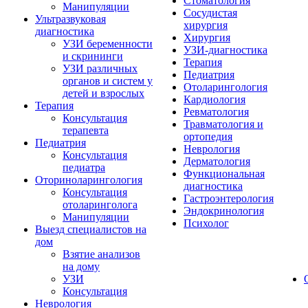
Стоматология
Манипуляции
Сосудистая
Ультразвуковая
хирургия
диагностика
Хирургия
УЗИ беременности
УЗИ-диагностика
и скрининги
Терапия
УЗИ различных
Педиатрия
органов и систем у
Отоларингология
детей и взрослых
Кардиология
Терапия
Ревматология
Консультация
Травматология и
терапевта
ортопедия
Педиатрия
Неврология
Консультация
Дерматология
педиатра
Функциональная
Оториноларингология
диагностика
Консультация
Гастроэнтерология
отоларинголога
Эндокринология
Манипуляции
Психолог
Выезд специалистов на
дом
Взятие анализов
на дому
УЗИ
Консультация
Неврология