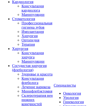
Кардиология
Консультация
кардиолога
Манипуляции
Стоматология
Профессиональная
гигиена зубов
Имплантация
Хирургия
Ортопедия
Терапия
Хирургия
Консультация
хирурга
Манипуляции
Cосудистая хирургия
(флебология)
Здоровье и красота
Консультация
флеболога
Специалисты
Лечение варикоза
Минифлебэктомия
Онкология
Склеротерапия вен
Урология
нижних
Гинекология
конечностей