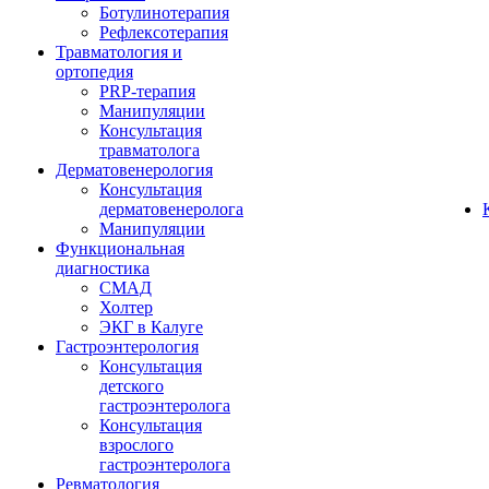
Ботулинотерапия
Рефлексотерапия
Травматология и
ортопедия
PRP-терапия
Манипуляции
Консультация
травматолога
Дерматовенерология
Консультация
дерматовенеролога
Манипуляции
Функциональная
диагностика
СМАД
Холтер
ЭКГ в Калуге
Гастроэнтерология
Консультация
детского
гастроэнтеролога
Консультация
взрослого
гастроэнтеролога
Ревматология