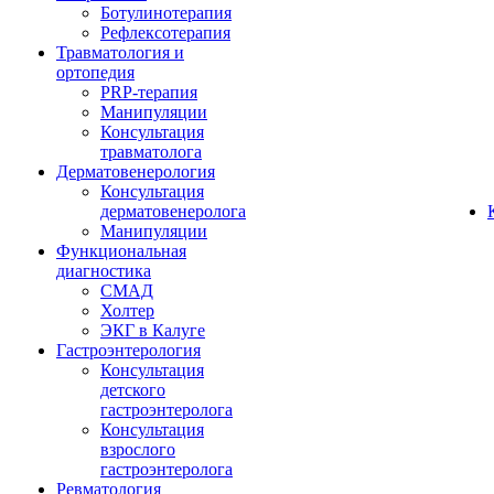
Ботулинотерапия
Рефлексотерапия
Травматология и
ортопедия
PRP-терапия
Манипуляции
Консультация
травматолога
Дерматовенерология
Консультация
дерматовенеролога
Манипуляции
Функциональная
диагностика
СМАД
Холтер
ЭКГ в Калуге
Гастроэнтерология
Консультация
детского
гастроэнтеролога
Консультация
взрослого
гастроэнтеролога
Ревматология