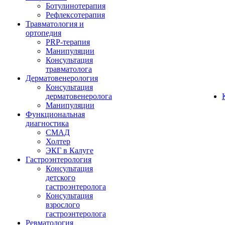
Ботулинотерапия
Рефлексотерапия
Травматология и
ортопедия
PRP-терапия
Манипуляции
Консультация
травматолога
Дерматовенерология
Консультация
дерматовенеролога
Манипуляции
Функциональная
диагностика
СМАД
Холтер
ЭКГ в Калуге
Гастроэнтерология
Консультация
детского
гастроэнтеролога
Консультация
взрослого
гастроэнтеролога
Ревматология