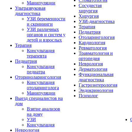
Стоматология
Манипуляции
Сосудистая
Ультразвуковая
хирургия
диагностика
Хирургия
УЗИ беременности
УЗИ-диагностика
и скрининги
Терапия
УЗИ различных
Педиатрия
органов и систем у
Отоларингология
детей и взрослых
Кардиология
Терапия
Ревматология
Консультация
Травматология и
терапевта
ортопедия
Педиатрия
Неврология
Консультация
Дерматология
педиатра
Функциональная
Оториноларингология
диагностика
Консультация
Гастроэнтерология
отоларинголога
Эндокринология
Манипуляции
Психолог
Выезд специалистов на
дом
Взятие анализов
на дому
УЗИ
Консультация
Неврология