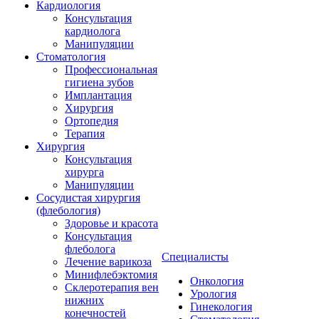
Кардиология
Консультация
кардиолога
Манипуляции
Стоматология
Профессиональная
гигиена зубов
Имплантация
Хирургия
Ортопедия
Терапия
Хирургия
Консультация
хирурга
Манипуляции
Cосудистая хирургия
(флебология)
Здоровье и красота
Консультация
флеболога
Специалисты
Лечение варикоза
Минифлебэктомия
Онкология
Склеротерапия вен
Урология
нижних
Гинекология
конечностей