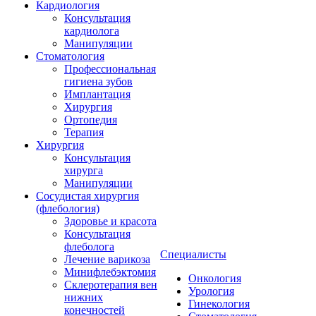
Кардиология
Консультация
кардиолога
Манипуляции
Стоматология
Профессиональная
гигиена зубов
Имплантация
Хирургия
Ортопедия
Терапия
Хирургия
Консультация
хирурга
Манипуляции
Cосудистая хирургия
(флебология)
Здоровье и красота
Консультация
флеболога
Специалисты
Лечение варикоза
Минифлебэктомия
Онкология
Склеротерапия вен
Урология
нижних
Гинекология
конечностей