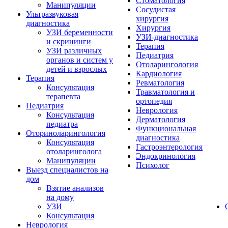
Стоматология
Манипуляции
Сосудистая
Ультразвуковая
хирургия
диагностика
Хирургия
УЗИ беременности
УЗИ-диагностика
и скрининги
Терапия
УЗИ различных
Педиатрия
органов и систем у
Отоларингология
детей и взрослых
Кардиология
Терапия
Ревматология
Консультация
Травматология и
терапевта
ортопедия
Педиатрия
Неврология
Консультация
Дерматология
педиатра
Функциональная
Оториноларингология
диагностика
Консультация
Гастроэнтерология
отоларинголога
Эндокринология
Манипуляции
Психолог
Выезд специалистов на
дом
Взятие анализов
на дому
УЗИ
Консультация
Неврология