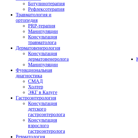
Ботулинотерапия
Рефлексотерапия
Травматология и
ортопедия
PRP-терапия
Манипуляции
Консультация
травматолога
Дерматовенерология
Консультация
дерматовенеролога
Манипуляции
Функциональная
диагностика
СМАД
Холтер
ЭКГ в Калуге
Гастроэнтерология
Консультация
детского
гастроэнтеролога
Консультация
взрослого
гастроэнтеролога
Ревматология