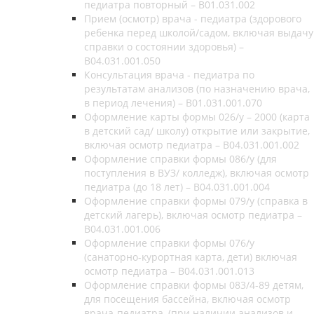
педиатра повторный – B01.031.002
Прием (осмотр) врача - педиатра (здорового
ребенка перед школой/садом, включая выдачу
справки о состоянии здоровья) –
B04.031.001.050
Консультация врача - педиатра по
результатам анализов (по назначению врача,
в период лечения) – B01.031.001.070
Оформление карты формы 026/у – 2000 (карта
в детский сад/ школу) открытие или закрытие,
включая осмотр педиатра – B04.031.001.002
Оформление справки формы 086/у (для
поступления в ВУЗ/ колледж), включая осмотр
педиатра (до 18 лет) – B04.031.001.004
Оформление справки формы 079/у (справка в
детский лагерь), включая осмотр педиатра –
B04.031.001.006
Оформление справки формы 076/у
(санаторно-курортная карта, дети) включая
осмотр педиатра – B04.031.001.013
Оформление справки формы 083/4-89 детям,
для посещения бассейна, включая осмотр
врача-педиатра, (при наличии анализов и