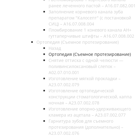
ранее леченного пастой – A16.07.082.001
Заполнение корневого канала зуба
препаратом "Калосепт" (с постановкой
СИЦ) – A16.07.008.004
Пломбирование 1 коневого канала AH+
гуттаперчивые штифты – A16.07.008.002
Ортопедия (Съемное протезирование)
Назад
Ортопедия (Съемное протезирование)
Снятие оттиска с одной челюсти —
поливинсилоксановый слепок –
A02.07.010.001
Изготовление мягкой прокладки –
A23.07.002.079
Изготовление ортопедической
конструкции стоматологической, каппа
ночная – A23.07.002.078
Изготовление опорно-удерживающего
кламера из ацетала – A23.07.002.077
Гарнитура зубов для съемного
протезирования (дополнительно) –
A23.07.002.076