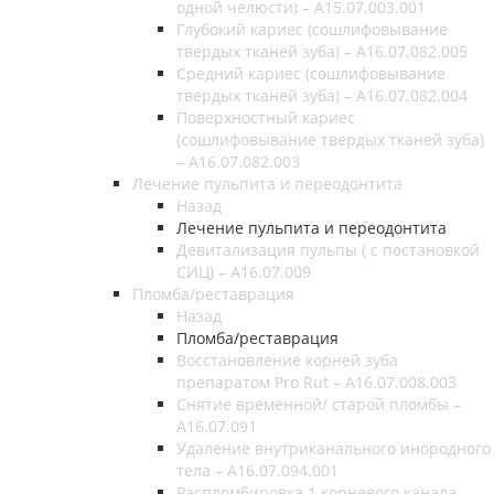
одной челюсти) – A15.07.003.001
Глубокий кариес (сошлифовывание
твердых тканей зуба) – А16.07.082.005
Средний кариес (сошлифовывание
твердых тканей зуба) – А16.07.082.004
Поверхностный кариес
(сошлифовывание твердых тканей зуба)
– А16.07.082.003
Лечение пульпита и переодонтита
Назад
Лечение пульпита и переодонтита
Девитализация пульпы ( с постановкой
СИЦ) – A16.07.009
Пломба/реставрация
Назад
Пломба/реставрация
Восстановление корней зуба
препаратом Pro Rut – A16.07.008.003
Снятие временной/ старой пломбы –
A16.07.091
Удаление внутриканального инородного
тела – A16.07.094.001
Распломбировка 1 корневого канала