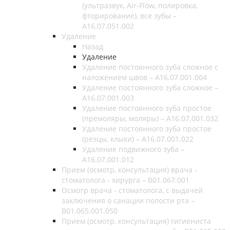
(ультразвук, Air-Flow, полировка,
фторирование), все зубы –
A16.07.051.002
Удаление
Назад
Удаление
Удаление постоянного зуба сложное с
наложением швов – A16.07.001.004
Удаление постоянного зуба сложное –
A16.07.001.003
Удаление постоянного зуба простое
(премоляры, моляры) – A16.07.001.032
Удаление постоянного зуба простое
(резцы, клыки) – A16.07.001.022
Удаление подвижного зуба –
A16.07.001.012
Прием (осмотр, консультация) врача -
стоматолога - хирурга – B01.067.001
Осмотр врача - стоматолога, с выдачей
заключения о санации полости рта –
B01.065.001.050
Прием (осмотр, консультация) гигиениста