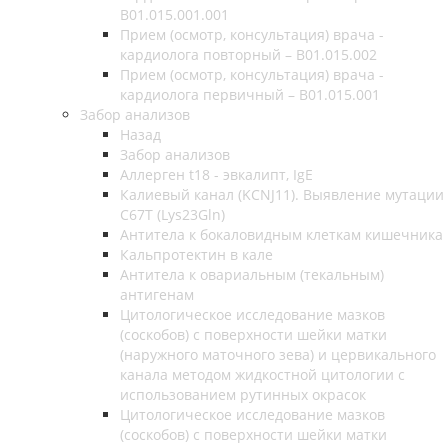
B01.015.001.001
Прием (осмотр, консультация) врача -
кардиолога повторный – B01.015.002
Прием (осмотр, консультация) врача -
кардиолога первичный – B01.015.001
Забор анализов
Назад
Забор анализов
Аллерген t18 - эвкалипт, IgE
Калиевый канал (KCNJ11). Выявление мутации
C67T (Lys23Gln)
Антитела к бокаловидным клеткам кишечника
Кальпротектин в кале
Антитела к овариальным (текальным)
антигенам
Цитологическое исследование мазков
(соскобов) с поверхности шейки матки
(наружного маточного зева) и цервикального
канала методом жидкостной цитологии с
использованием рутинных окрасок
Цитологическое исследование мазков
(соскобов) с поверхности шейки матки