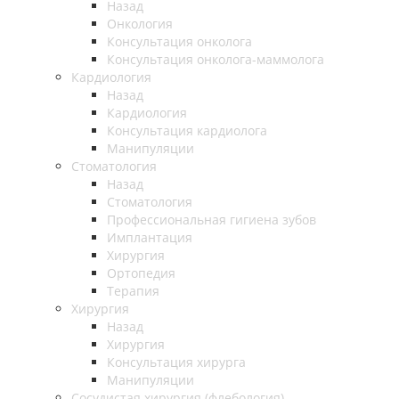
Назад
Онкология
Консультация онколога
Консультация онколога-маммолога
Кардиология
Назад
Кардиология
Консультация кардиолога
Манипуляции
Стоматология
Назад
Стоматология
Профессиональная гигиена зубов
Имплантация
Хирургия
Ортопедия
Терапия
Хирургия
Назад
Хирургия
Консультация хирурга
Манипуляции
Cосудистая хирургия (флебология)