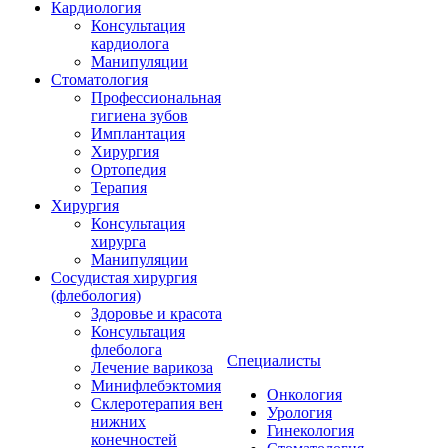
Кардиология
Консультация
кардиолога
Манипуляции
Стоматология
Профессиональная
гигиена зубов
Имплантация
Хирургия
Ортопедия
Терапия
Хирургия
Консультация
хирурга
Манипуляции
Cосудистая хирургия
(флебология)
Здоровье и красота
Консультация
флеболога
Специалисты
Лечение варикоза
Минифлебэктомия
Онкология
Склеротерапия вен
Урология
нижних
Гинекология
конечностей