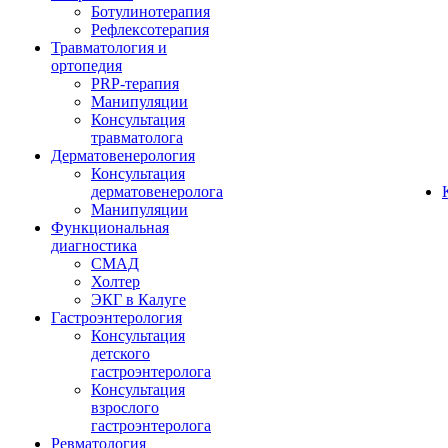
Ботулинотерапия
Рефлексотерапия
Травматология и
ортопедия
PRP-терапия
Манипуляции
Консультация
травматолога
Дерматовенерология
Консультация
дерматовенеролога
Манипуляции
Функциональная
диагностика
СМАД
Холтер
ЭКГ в Калуге
Гастроэнтерология
Консультация
детского
гастроэнтеролога
Консультация
взрослого
гастроэнтеролога
Ревматология