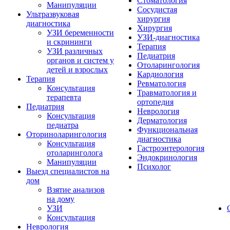
Стоматология
Манипуляции
Сосудистая
Ультразвуковая
хирургия
диагностика
Хирургия
УЗИ беременности
УЗИ-диагностика
и скрининги
Терапия
УЗИ различных
Педиатрия
органов и систем у
Отоларингология
детей и взрослых
Кардиология
Терапия
Ревматология
Консультация
Травматология и
терапевта
ортопедия
Педиатрия
Неврология
Консультация
Дерматология
педиатра
Функциональная
Оториноларингология
диагностика
Консультация
Гастроэнтерология
отоларинголога
Эндокринология
Манипуляции
Психолог
Выезд специалистов на
дом
Взятие анализов
на дому
УЗИ
Консультация
Неврология