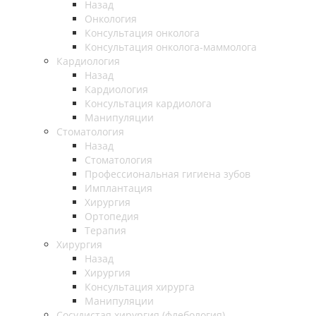
Назад
Онкология
Консультация онколога
Консультация онколога-маммолога
Кардиология
Назад
Кардиология
Консультация кардиолога
Манипуляции
Стоматология
Назад
Стоматология
Профессиональная гигиена зубов
Имплантация
Хирургия
Ортопедия
Терапия
Хирургия
Назад
Хирургия
Консультация хирурга
Манипуляции
Cосудистая хирургия (флебология)