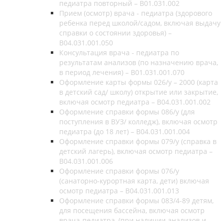
педиатра повторный – B01.031.002
Прием (осмотр) врача - педиатра (здорового
ребенка перед школой/садом, включая выдачу
справки о состоянии здоровья) –
B04.031.001.050
Консультация врача - педиатра по
результатам анализов (по назначению врача,
в период лечения) – B01.031.001.070
Оформление карты формы 026/у – 2000 (карта
в детский сад/ школу) открытие или закрытие,
включая осмотр педиатра – B04.031.001.002
Оформление справки формы 086/у (для
поступления в ВУЗ/ колледж), включая осмотр
педиатра (до 18 лет) – B04.031.001.004
Оформление справки формы 079/у (справка в
детский лагерь), включая осмотр педиатра –
B04.031.001.006
Оформление справки формы 076/у
(санаторно-курортная карта, дети) включая
осмотр педиатра – B04.031.001.013
Оформление справки формы 083/4-89 детям,
для посещения бассейна, включая осмотр
врача-педиатра, (при наличии анализов и