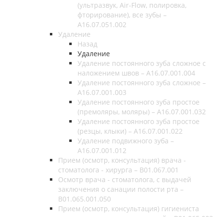
(ультразвук, Air-Flow, полировка,
фторирование), все зубы –
A16.07.051.002
Удаление
Назад
Удаление
Удаление постоянного зуба сложное с
наложением швов – A16.07.001.004
Удаление постоянного зуба сложное –
A16.07.001.003
Удаление постоянного зуба простое
(премоляры, моляры) – A16.07.001.032
Удаление постоянного зуба простое
(резцы, клыки) – A16.07.001.022
Удаление подвижного зуба –
A16.07.001.012
Прием (осмотр, консультация) врача -
стоматолога - хирурга – B01.067.001
Осмотр врача - стоматолога, с выдачей
заключения о санации полости рта –
B01.065.001.050
Прием (осмотр, консультация) гигиениста