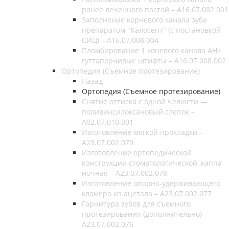
ранее леченного пастой – A16.07.082.001
Заполнение корневого канала зуба
препаратом "Калосепт" (с постановкой
СИЦ) – A16.07.008.004
Пломбирование 1 коневого канала AH+
гуттаперчивые штифты – A16.07.008.002
Ортопедия (Съемное протезирование)
Назад
Ортопедия (Съемное протезирование)
Снятие оттиска с одной челюсти —
поливинсилоксановый слепок –
A02.07.010.001
Изготовление мягкой прокладки –
A23.07.002.079
Изготовление ортопедической
конструкции стоматологической, каппа
ночная – A23.07.002.078
Изготовление опорно-удерживающего
кламера из ацетала – A23.07.002.077
Гарнитура зубов для съемного
протезирования (дополнительно) –
A23.07.002.076