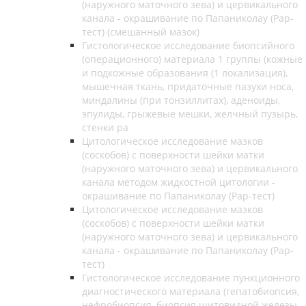
(наружного маточного зева) и цервикального
канала - окрашивание по Папаниколау (Рар-
тест) (смешанный мазок)
Гистологическое исследование биопсийного
(операционного) материала 1 группы (кожные
и подкожные образования (1 локализация),
мышечная ткань, придаточные пазухи носа,
миндалины (при тонзиллитах), аденоиды,
эпулиды, грыжевые мешки, желчный пузырь,
стенки ра
Цитологическое исследование мазков
(соскобов) с поверхности шейки матки
(наружного маточного зева) и цервикального
канала методом жидкостной цитологии -
окрашивание по Папаниколау (Рар-тест)
Цитологическое исследование мазков
(соскобов) с поверхности шейки матки
(наружного маточного зева) и цервикального
канала - окрашивание по Папаниколау (Рар-
тест)
Гистологическое исследование пункционного
диагностического материала (гепатобиопсия,
нефробиопсия, биопсия щитовидной железы,