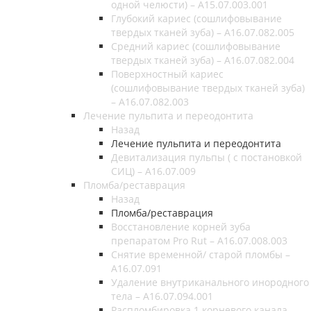
одной челюсти) – A15.07.003.001
Глубокий кариес (сошлифовывание
твердых тканей зуба) – А16.07.082.005
Средний кариес (сошлифовывание
твердых тканей зуба) – А16.07.082.004
Поверхностный кариес
(сошлифовывание твердых тканей зуба)
– А16.07.082.003
Лечение пульпита и переодонтита
Назад
Лечение пульпита и переодонтита
Девитализация пульпы ( с постановкой
СИЦ) – A16.07.009
Пломба/реставрация
Назад
Пломба/реставрация
Восстановление корней зуба
препаратом Pro Rut – A16.07.008.003
Снятие временной/ старой пломбы –
A16.07.091
Удаление внутриканального инородного
тела – A16.07.094.001
Распломбировка 1 корневого канала