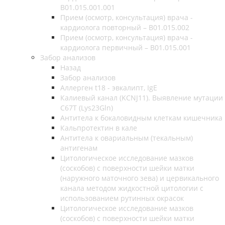
B01.015.001.001
Прием (осмотр, консультация) врача -
кардиолога повторный – B01.015.002
Прием (осмотр, консультация) врача -
кардиолога первичный – B01.015.001
Забор анализов
Назад
Забор анализов
Аллерген t18 - эвкалипт, IgE
Калиевый канал (KCNJ11). Выявление мутации
C67T (Lys23Gln)
Антитела к бокаловидным клеткам кишечника
Кальпротектин в кале
Антитела к овариальным (текальным)
антигенам
Цитологическое исследование мазков
(соскобов) с поверхности шейки матки
(наружного маточного зева) и цервикального
канала методом жидкостной цитологии с
использованием рутинных окрасок
Цитологическое исследование мазков
(соскобов) с поверхности шейки матки