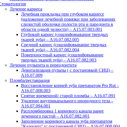
Стоматология
Лечение кариеса
Лечебная прокладка при глубоком кариесе
(наложение лечебной повязки при заболеваниях
слизистой оболочки полости рта и пародонта в
области одной челюсти) – A15.07.003.001
Глубокий кариес (сошлифовывание твердых
тканей зуба) – А16.07.082.005
Средний кариес (сошлифовывание твердых
тканей зуба) – А16.07.082.004
Поверхностный кариес (сошлифовывание
твердых тканей зуба) – А16.07.082.003
Лечение пульпита и переодонтита
Девитализация пульпы ( с постановкой СИЦ) –
A16.07.009
Пломба/реставрация
Восстановление корней зуба препаратом Pro Rut –
A16.07.008.003
Снятие временной/ старой пломбы – A16.07.091
Удаление внутриканального инородного тела –
A16.07.094.001
Распломбировка 1 корневого канала ранее
леченного пастой – A16.07.082.001
Заполнение корневого канала зуба препаратом
"Калосепт" (с постановкой СИЦ) – A16.07.008.004