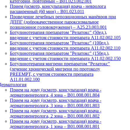
категории, повторный – B01.023.002.001
Прием (осмотр, консультация) врача - невролога
расширенный (60 мин) – B01.023.011
Проведение лечебных репозиционных манёвров при
ДППГ (доброкачественное пароксизмальное
позиционное головокружение) – A25.23.003.001
Ботулинотерапия препаратом "Релатокс" (50ед.),
введение с учетом стоимости препарата А11.02.002.105
Ботулинотерапия препаратом "Релатокс" (100ед.),
введение с учетом стоимости препарата А11.02.002.110
Ботулинотерапия препаратом "Релатокс" (150ед.),
введение с учетом стоимости препарата А11.02.002.150
Ботулинотерапия мигрени препаратом "Релатокс"
(лечение хронической мигрени по протоколу
PREEMPT, с учетом стоимости препарата
А11.01.002.100
Дерматология
Прием на дому (осмотр, консультация) врача -
дерматовенеролога, 4 зона – B01.008.001.804
Прием на дому (осмотр, консультация) врача -
дерматовенеролога, 3 зона – B01.008.001.803
Прием на дому (осмотр, консультация) врача -
дерматовенеролога, 2 зона – B01.008.001.802
Прием на дому (осмотр, консультация) врача -
дерматовенеролога, 1 зона – B01.008.001.801