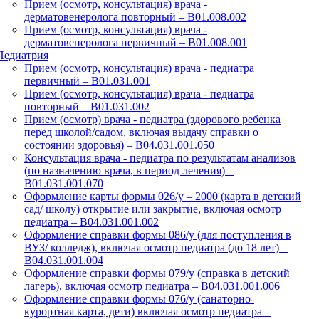
Прием (осмотр, консультация) врача -
дерматовенеролога повторный – B01.008.002
Прием (осмотр, консультация) врача -
дерматовенеролога первичный – B01.008.001
Педиатрия
Прием (осмотр, консультация) врача - педиатра
первичный – B01.031.001
Прием (осмотр, консультация) врача - педиатра
повторный – B01.031.002
Прием (осмотр) врача - педиатра (здорового ребенка
перед школой/садом, включая выдачу справки о
состоянии здоровья) – B04.031.001.050
Консультация врача - педиатра по результатам анализов
(по назначению врача, в период лечения) –
B01.031.001.070
Оформление карты формы 026/у – 2000 (карта в детский
сад/ школу) открытие или закрытие, включая осмотр
педиатра – B04.031.001.002
Оформление справки формы 086/у (для поступления в
ВУЗ/ колледж), включая осмотр педиатра (до 18 лет) –
B04.031.001.004
Оформление справки формы 079/у (справка в детский
лагерь), включая осмотр педиатра – B04.031.001.006
Оформление справки формы 076/у (санаторно-
курортная карта, дети) включая осмотр педиатра –