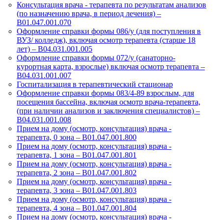
Консультация врача - терапевта по результатам анализов
(по назначению врача, в период лечения) –
B01.047.001.070
Оформление справки формы 086/у (для поступления в
ВУЗ/ колледж), включая осмотр терапевта (старше 18
лет) – B04.031.001.005
Оформление справки формы 072/у (санаторно-
курортная карта, взрослые) включая осмотр терапевта –
B04.031.001.007
Госпитализация в терапевтический стационар
Оформление справки формы 083/4-89 взрослым, для
посещения бассейна, включая осмотр врача-терапевта,
(при наличии анализов и заключения специалистов) –
B04.031.001.008
Прием на дому (осмотр, консультация) врача -
терапевта, 0 зона – В01.047.001.800
Прием на дому (осмотр, консультация) врача -
терапевта, 1 зона – В01.047.001.801
Прием на дому (осмотр, консультация) врача -
терапевта, 2 зона – В01.047.001.802
Прием на дому (осмотр, консультация) врача -
терапевта, 3 зона – В01.047.001.803
Прием на дому (осмотр, консультация) врача -
терапевта, 4 зона – В01.047.001.804
Прием на дому (осмотр, консультация) врача -