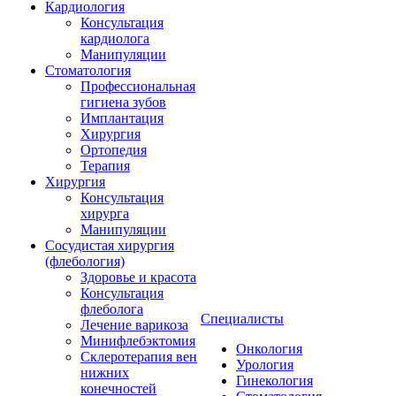
Кардиология
Консультация
кардиолога
Манипуляции
Стоматология
Профессиональная
гигиена зубов
Имплантация
Хирургия
Ортопедия
Терапия
Хирургия
Консультация
хирурга
Манипуляции
Cосудистая хирургия
(флебология)
Здоровье и красота
Консультация
флеболога
Специалисты
Лечение варикоза
Минифлебэктомия
Онкология
Склеротерапия вен
Урология
нижних
Гинекология
конечностей