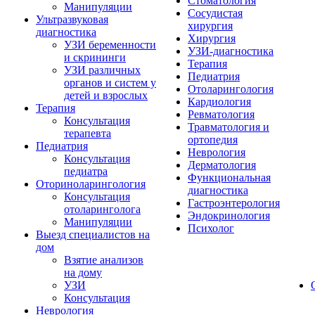
Стоматология
Манипуляции
Сосудистая
Ультразвуковая
хирургия
диагностика
Хирургия
УЗИ беременности
УЗИ-диагностика
и скрининги
Терапия
УЗИ различных
Педиатрия
органов и систем у
Отоларингология
детей и взрослых
Кардиология
Терапия
Ревматология
Консультация
Травматология и
терапевта
ортопедия
Педиатрия
Неврология
Консультация
Дерматология
педиатра
Функциональная
Оториноларингология
диагностика
Консультация
Гастроэнтерология
отоларинголога
Эндокринология
Манипуляции
Психолог
Выезд специалистов на
дом
Взятие анализов
на дому
УЗИ
Консультация
Неврология