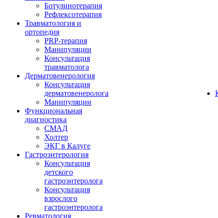
Ботулинотерапия
Рефлексотерапия
Травматология и
ортопедия
PRP-терапия
Манипуляции
Консультация
травматолога
Дерматовенерология
Консультация
дерматовенеролога
Манипуляции
Функциональная
диагностика
СМАД
Холтер
ЭКГ в Калуге
Гастроэнтерология
Консультация
детского
гастроэнтеролога
Консультация
взрослого
гастроэнтеролога
Ревматология