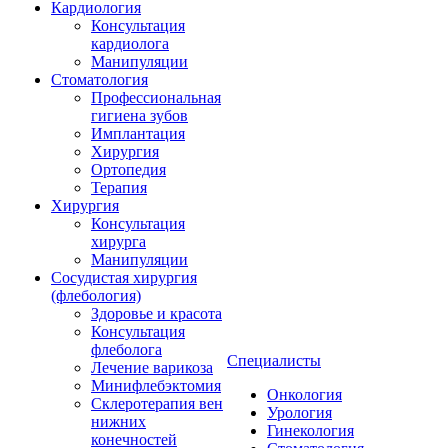
Кардиология
Консультация
кардиолога
Манипуляции
Стоматология
Профессиональная
гигиена зубов
Имплантация
Хирургия
Ортопедия
Терапия
Хирургия
Консультация
хирурга
Манипуляции
Cосудистая хирургия
(флебология)
Здоровье и красота
Консультация
флеболога
Специалисты
Лечение варикоза
Минифлебэктомия
Онкология
Склеротерапия вен
Урология
нижних
Гинекология
конечностей