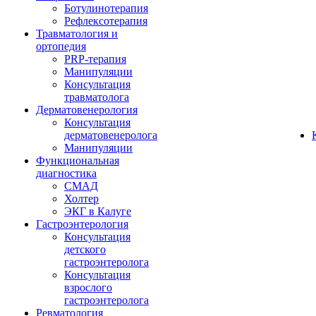
Ботулинотерапия
Рефлексотерапия
Травматология и
ортопедия
PRP-терапия
Манипуляции
Консультация
травматолога
Дерматовенерология
Консультация
дерматовенеролога
Манипуляции
Функциональная
диагностика
СМАД
Холтер
ЭКГ в Калуге
Гастроэнтерология
Консультация
детского
гастроэнтеролога
Консультация
взрослого
гастроэнтеролога
Ревматология