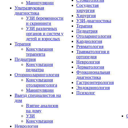
Стоматология
Манипуляции
Сосудистая
Ультразвуковая
хирургия
диагностика
Хирургия
УЗИ беременности
УЗИ-диагностика
и скрининги
Терапия
УЗИ различных
Педиатрия
органов и систем у
Отоларингология
детей и взрослых
Кардиология
Терапия
Ревматология
Консультация
Травматология и
терапевта
ортопедия
Педиатрия
Неврология
Консультация
Дерматология
педиатра
Функциональная
Оториноларингология
диагностика
Консультация
Гастроэнтерология
отоларинголога
Эндокринология
Манипуляции
Психолог
Выезд специалистов на
дом
Взятие анализов
на дому
УЗИ
Консультация
Неврология