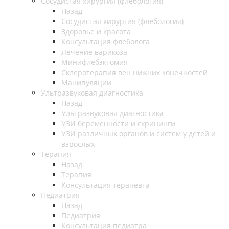
Cосудистая хирургия (флебология)
Назад
Cосудистая хирургия (флебология)
Здоровье и красота
Консультация флеболога
Лечение варикоза
Минифлебэктомия
Склеротерапия вен нижних конечностей
Манипуляции
Ультразвуковая диагностика
Назад
Ультразвуковая диагностика
УЗИ беременности и скрининги
УЗИ различных органов и систем у детей и
взрослых
Терапия
Назад
Терапия
Консультация терапевта
Педиатрия
Назад
Педиатрия
Консультация педиатра