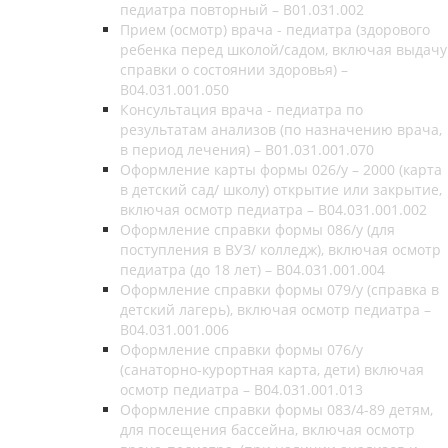
педиатра повторный – B01.031.002
Прием (осмотр) врача - педиатра (здорового
ребенка перед школой/садом, включая выдачу
справки о состоянии здоровья) –
B04.031.001.050
Консультация врача - педиатра по
результатам анализов (по назначению врача,
в период лечения) – B01.031.001.070
Оформление карты формы 026/у – 2000 (карта
в детский сад/ школу) открытие или закрытие,
включая осмотр педиатра – B04.031.001.002
Оформление справки формы 086/у (для
поступления в ВУЗ/ колледж), включая осмотр
педиатра (до 18 лет) – B04.031.001.004
Оформление справки формы 079/у (справка в
детский лагерь), включая осмотр педиатра –
B04.031.001.006
Оформление справки формы 076/у
(санаторно-курортная карта, дети) включая
осмотр педиатра – B04.031.001.013
Оформление справки формы 083/4-89 детям,
для посещения бассейна, включая осмотр