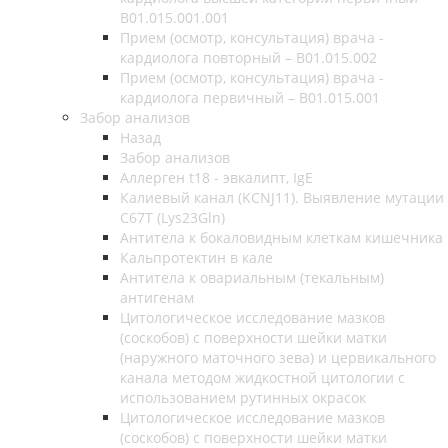
B01.015.001.001
Прием (осмотр, консультация) врача -
кардиолога повторный – B01.015.002
Прием (осмотр, консультация) врача -
кардиолога первичный – B01.015.001
Забор анализов
Назад
Забор анализов
Аллерген t18 - эвкалипт, IgE
Калиевый канал (KCNJ11). Выявление мутации
C67T (Lys23Gln)
Антитела к бокаловидным клеткам кишечника
Кальпротектин в кале
Антитела к овариальным (текальным)
антигенам
Цитологическое исследование мазков
(соскобов) с поверхности шейки матки
(наружного маточного зева) и цервикального
канала методом жидкостной цитологии с
использованием рутинных окрасок
Цитологическое исследование мазков
(соскобов) с поверхности шейки матки