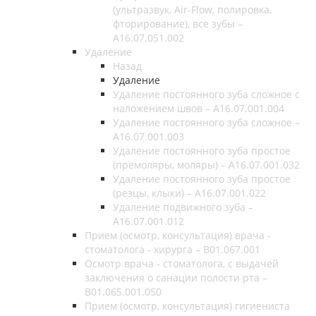
(ультразвук, Air-Flow, полировка,
фторирование), все зубы –
A16.07.051.002
Удаление
Назад
Удаление
Удаление постоянного зуба сложное с
наложением швов – A16.07.001.004
Удаление постоянного зуба сложное –
A16.07.001.003
Удаление постоянного зуба простое
(премоляры, моляры) – A16.07.001.032
Удаление постоянного зуба простое
(резцы, клыки) – A16.07.001.022
Удаление подвижного зуба –
A16.07.001.012
Прием (осмотр, консультация) врача -
стоматолога - хирурга – B01.067.001
Осмотр врача - стоматолога, с выдачей
заключения о санации полости рта –
B01.065.001.050
Прием (осмотр, консультация) гигиениста