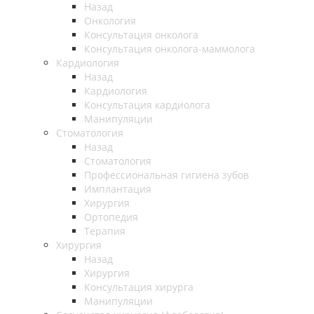
Назад
Онкология
Консультация онколога
Консультация онколога-маммолога
Кардиология
Назад
Кардиология
Консультация кардиолога
Манипуляции
Стоматология
Назад
Стоматология
Профессиональная гигиена зубов
Имплантация
Хирургия
Ортопедия
Терапия
Хирургия
Назад
Хирургия
Консультация хирурга
Манипуляции