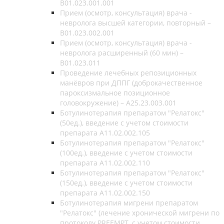
B01.023.001.001
Прием (осмотр, консультация) врача -
невролога высшей категории, повторный –
B01.023.002.001
Прием (осмотр, консультация) врача -
невролога расширенный (60 мин) –
B01.023.011
Проведение лечебных репозиционных
манёвров при ДППГ (доброкачественное
пароксизмальное позиционное
головокружение) – A25.23.003.001
Ботулинотерапия препаратом "Релатокс"
(50ед.), введение с учетом стоимости
препарата А11.02.002.105
Ботулинотерапия препаратом "Релатокс"
(100ед.), введение с учетом стоимости
препарата А11.02.002.110
Ботулинотерапия препаратом "Релатокс"
(150ед.), введение с учетом стоимости
препарата А11.02.002.150
Ботулинотерапия мигрени препаратом
"Релатокс" (лечение хронической мигрени по
протоколу PREEMPT, с учетом стоимости