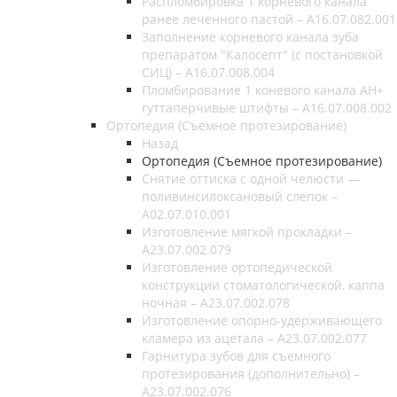
Распломбировка 1 корневого канала
ранее леченного пастой – A16.07.082.001
Заполнение корневого канала зуба
препаратом "Калосепт" (с постановкой
СИЦ) – A16.07.008.004
Пломбирование 1 коневого канала AH+
гуттаперчивые штифты – A16.07.008.002
Ортопедия (Съемное протезирование)
Назад
Ортопедия (Съемное протезирование)
Снятие оттиска с одной челюсти —
поливинсилоксановый слепок –
A02.07.010.001
Изготовление мягкой прокладки –
A23.07.002.079
Изготовление ортопедической
конструкции стоматологической, каппа
ночная – A23.07.002.078
Изготовление опорно-удерживающего
кламера из ацетала – A23.07.002.077
Гарнитура зубов для съемного
протезирования (дополнительно) –
A23.07.002.076