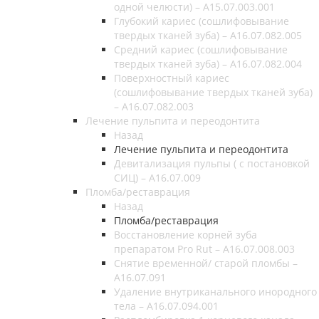
одной челюсти) – A15.07.003.001
Глубокий кариес (сошлифовывание
твердых тканей зуба) – А16.07.082.005
Средний кариес (сошлифовывание
твердых тканей зуба) – А16.07.082.004
Поверхностный кариес
(сошлифовывание твердых тканей зуба)
– А16.07.082.003
Лечение пульпита и переодонтита
Назад
Лечение пульпита и переодонтита
Девитализация пульпы ( с постановкой
СИЦ) – A16.07.009
Пломба/реставрация
Назад
Пломба/реставрация
Восстановление корней зуба
препаратом Pro Rut – A16.07.008.003
Снятие временной/ старой пломбы –
A16.07.091
Удаление внутриканального инородного
тела – A16.07.094.001