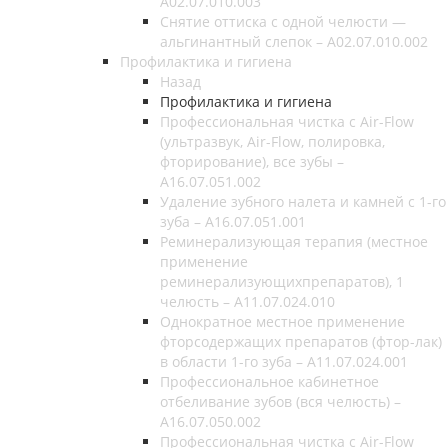
A02.07.010.003
Снятие оттиска с одной челюсти —
альгинантный слепок – A02.07.010.002
Профилактика и гигиена
Назад
Профилактика и гигиена
Профессиональная чистка с Air-Flow
(ультразвук, Air-Flow, полировка,
фторирование), все зубы –
A16.07.051.002
Удаление зубного налета и камней с 1-го
зуба – А16.07.051.001
Реминерализующая терапия (местное
применение
реминерализующихпрепаратов), 1
челюсть – А11.07.024.010
Однократное местное применение
фторсодержащих препаратов (фтор-лак)
в области 1-го зуба – А11.07.024.001
Профессиональное кабинетное
отбеливание зубов (вся челюсть) –
А16.07.050.002
Профессиональная чистка с Air-Flow