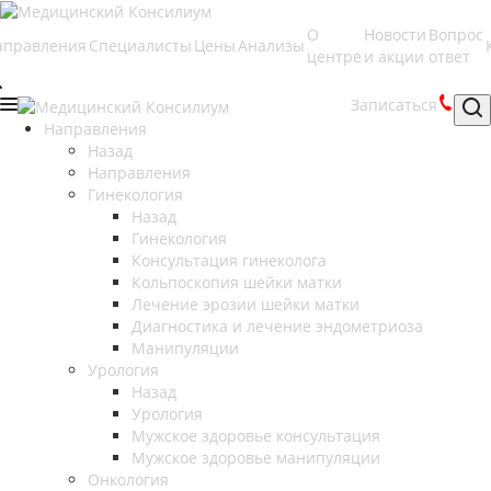
О
Новости
Вопрос
аправления
Специалисты
Цены
Анализы
центре
и акции
ответ
Записаться
Направления
Назад
Направления
Гинекология
Назад
Гинекология
Консультация гинеколога
Кольпоскопия шейки матки
Лечение эрозии шейки матки
Диагностика и лечение эндометриоза
Манипуляции
Урология
Назад
Урология
Мужское здоровье консультация
Мужское здоровье манипуляции
Онкология