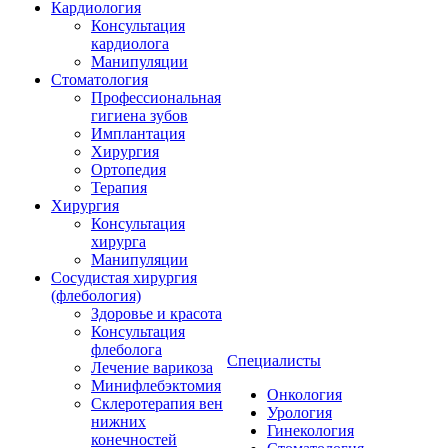
Кардиология
Консультация
кардиолога
Манипуляции
Стоматология
Профессиональная
гигиена зубов
Имплантация
Хирургия
Ортопедия
Терапия
Хирургия
Консультация
хирурга
Манипуляции
Cосудистая хирургия
(флебология)
Здоровье и красота
Консультация
флеболога
Специалисты
Лечение варикоза
Минифлебэктомия
Онкология
Склеротерапия вен
Урология
нижних
Гинекология
конечностей