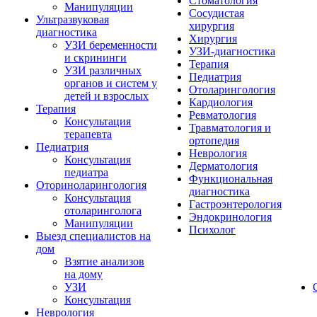
Стоматология
Манипуляции
Сосудистая
Ультразвуковая
хирургия
диагностика
Хирургия
УЗИ беременности
УЗИ-диагностика
и скрининги
Терапия
УЗИ различных
Педиатрия
органов и систем у
Отоларингология
детей и взрослых
Кардиология
Терапия
Ревматология
Консультация
Травматология и
терапевта
ортопедия
Педиатрия
Неврология
Консультация
Дерматология
педиатра
Функциональная
Оториноларингология
диагностика
Консультация
Гастроэнтерология
отоларинголога
Эндокринология
Манипуляции
Психолог
Выезд специалистов на
дом
Взятие анализов
на дому
УЗИ
Консультация
Неврология