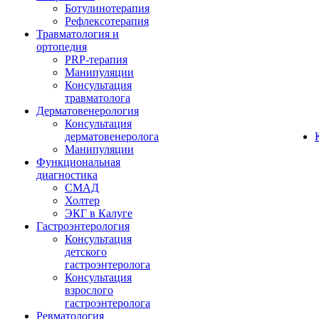
Ботулинотерапия
Рефлексотерапия
Травматология и
ортопедия
PRP-терапия
Манипуляции
Консультация
травматолога
Дерматовенерология
Консультация
дерматовенеролога
Манипуляции
Функциональная
диагностика
СМАД
Холтер
ЭКГ в Калуге
Гастроэнтерология
Консультация
детского
гастроэнтеролога
Консультация
взрослого
гастроэнтеролога
Ревматология