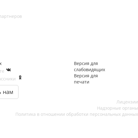
партнеров
х
Версия для
слабовидящих
кте
Версия для
ассники
печати
ь нам
Лицензии
Надзорные органы
Политика в отношении обработки персональных данных