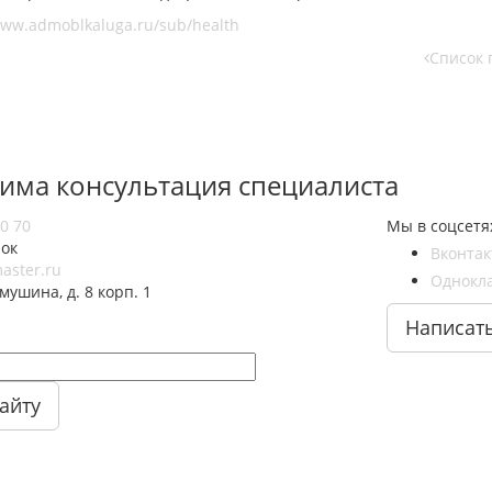
ww.admoblkaluga.ru/sub/health
Список 
има консультация специалиста
80 70
Мы в соцсетя
нок
Вконта
ster.ru
Однокл
омушина, д. 8 корп. 1
Написат
айту