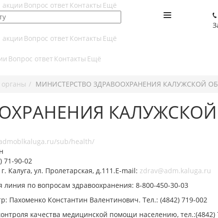
и акции
Вопрос ответ
Контакты
Ещё
З
и акции
Вопрос ответ
Контакты
Ещё
ии
Вопрос ответ
Контакты
Ещё
 органы
МИНИСТЕРСТВО ЗДРАВООХРАНЕНИЯ КАЛУЖСКОЙ О
ОХРАНЕНИЯ КАЛУЖСКОЙ
/admoblkaluga.ru/sub/health/
н
) 71-90-02
 г. Калуга, ул. Пролетарская, д.111.E-mail:
zdrav@adm.kaluga.ru
я линия по вопросам здравоохранения: 8-800-450-30-03
: Пахоменко Константин Валентинович. Тел.: (4842) 719-002
онтроля качества медицинской помощи населению, тел.:(4842) 7