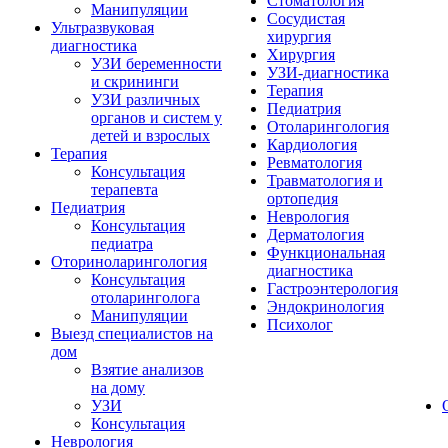
Стоматология
Манипуляции
Сосудистая
Ультразвуковая
хирургия
диагностика
Хирургия
УЗИ беременности
УЗИ-диагностика
и скрининги
Терапия
УЗИ различных
Педиатрия
органов и систем у
Отоларингология
детей и взрослых
Кардиология
Терапия
Ревматология
Консультация
Травматология и
терапевта
ортопедия
Педиатрия
Неврология
Консультация
Дерматология
педиатра
Функциональная
Оториноларингология
диагностика
Консультация
Гастроэнтерология
отоларинголога
Эндокринология
Манипуляции
Психолог
Выезд специалистов на
дом
Взятие анализов
на дому
УЗИ
Консультация
Неврология