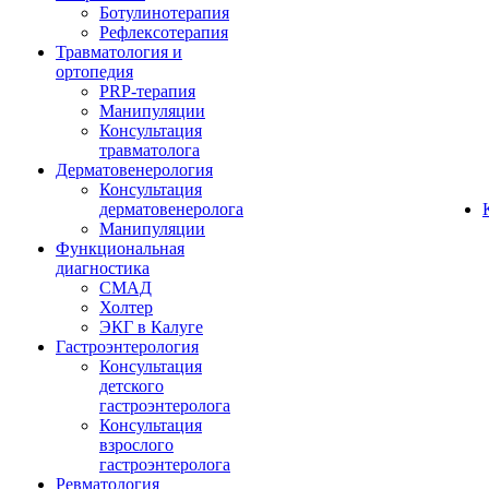
Ботулинотерапия
Рефлексотерапия
Травматология и
ортопедия
PRP-терапия
Манипуляции
Консультация
травматолога
Дерматовенерология
Консультация
дерматовенеролога
Манипуляции
Функциональная
диагностика
СМАД
Холтер
ЭКГ в Калуге
Гастроэнтерология
Консультация
детского
гастроэнтеролога
Консультация
взрослого
гастроэнтеролога
Ревматология