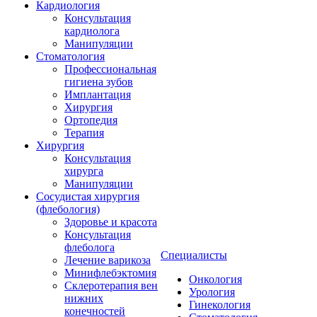
Кардиология
Консультация
кардиолога
Манипуляции
Стоматология
Профессиональная
гигиена зубов
Имплантация
Хирургия
Ортопедия
Терапия
Хирургия
Консультация
хирурга
Манипуляции
Cосудистая хирургия
(флебология)
Здоровье и красота
Консультация
флеболога
Специалисты
Лечение варикоза
Минифлебэктомия
Онкология
Склеротерапия вен
Урология
нижних
Гинекология
конечностей