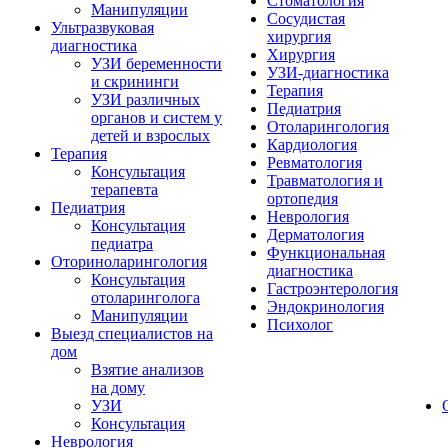
Стоматология
Манипуляции
Сосудистая
Ультразвуковая
хирургия
диагностика
Хирургия
УЗИ беременности
УЗИ-диагностика
и скрининги
Терапия
УЗИ различных
Педиатрия
органов и систем у
Отоларингология
детей и взрослых
Кардиология
Терапия
Ревматология
Консультация
Травматология и
терапевта
ортопедия
Педиатрия
Неврология
Консультация
Дерматология
педиатра
Функциональная
Оториноларингология
диагностика
Консультация
Гастроэнтерология
отоларинголога
Эндокринология
Манипуляции
Психолог
Выезд специалистов на
дом
Взятие анализов
на дому
УЗИ
Консультация
Неврология