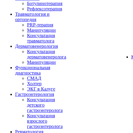
Ботулинотерапия
Рефлексотерапия
Травматология и
ортопедия
PRP-терапия
Манипуляции
Консультация
травматолога
Дерматовенерология
Консультация
дерматовенеролога
Манипуляции
Функциональная
диагностика
СМАД
Холтер
ЭКГ в Калуге
Гастроэнтерология
Консультация
детского
гастроэнтеролога
Консультация
взрослого
гастроэнтеролога
Ревматология