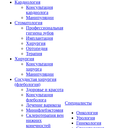
Кардиология
Консультация
кардиолога
Манипуляции
Стоматология
Профессиональная
гигиена зубов
Имплантация
Хирургия
Ортопедия
Терапия
Хирургия
Консультация
хирурга
Манипуляции
Cосудистая хирургия
(флебология)
Здоровье и красота
Консультация
флеболога
Специалисты
Лечение варикоза
Минифлебэктомия
Онкология
Склеротерапия вен
Урология
нижних
Гинекология
конечностей