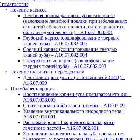
Стоматология
Лечение кариеса
Лечебная прокладка при глубоком кариесе
(наложение лечебной повязки при заболеваниях
слизистой оболочки полости рта и пародонта в
области одной челюсти) – A15.07.003.001
Глубокий кариес (сошлифовывание твердых
тканей зуба) – А16.07.082.005
Средний кариес (сошлифовывание твердых
тканей зуба) – А16.07.082.004
Поверхностный кариес (сошлифовывание
твердых тканей зуба) – А16.07.082.003
Лечение пульпита и переодонтита
Девитализация пульпы ( с постановкой СИЦ) –
A16.07.009
Пломба/реставрация
Восстановление корней зуба препаратом Pro Rut –
A16.07.008.003
Снятие временной/ старой пломбы – A16.07.091
Удаление внутриканального инородного тела –
A16.07.094.001
Распломбировка 1 корневого канала ранее
леченного пастой – A16.07.082.001
Заполнение корневого канала зуба препаратом
"Калосепт" (с постановкой СИЦ) – A16.07.008.004