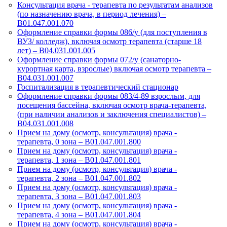
Консультация врача - терапевта по результатам анализов
(по назначению врача, в период лечения) –
B01.047.001.070
Оформление справки формы 086/у (для поступления в
ВУЗ/ колледж), включая осмотр терапевта (старше 18
лет) – B04.031.001.005
Оформление справки формы 072/у (санаторно-
курортная карта, взрослые) включая осмотр терапевта –
B04.031.001.007
Госпитализация в терапевтический стационар
Оформление справки формы 083/4-89 взрослым, для
посещения бассейна, включая осмотр врача-терапевта,
(при наличии анализов и заключения специалистов) –
B04.031.001.008
Прием на дому (осмотр, консультация) врача -
терапевта, 0 зона – В01.047.001.800
Прием на дому (осмотр, консультация) врача -
терапевта, 1 зона – В01.047.001.801
Прием на дому (осмотр, консультация) врача -
терапевта, 2 зона – В01.047.001.802
Прием на дому (осмотр, консультация) врача -
терапевта, 3 зона – В01.047.001.803
Прием на дому (осмотр, консультация) врача -
терапевта, 4 зона – В01.047.001.804
Прием на дому (осмотр, консультация) врача -