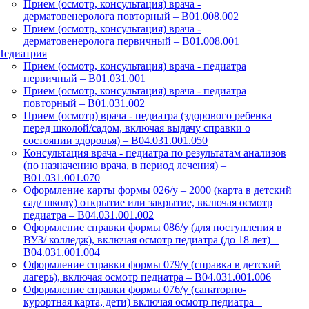
Прием (осмотр, консультация) врача -
дерматовенеролога повторный – B01.008.002
Прием (осмотр, консультация) врача -
дерматовенеролога первичный – B01.008.001
Педиатрия
Прием (осмотр, консультация) врача - педиатра
первичный – B01.031.001
Прием (осмотр, консультация) врача - педиатра
повторный – B01.031.002
Прием (осмотр) врача - педиатра (здорового ребенка
перед школой/садом, включая выдачу справки о
состоянии здоровья) – B04.031.001.050
Консультация врача - педиатра по результатам анализов
(по назначению врача, в период лечения) –
B01.031.001.070
Оформление карты формы 026/у – 2000 (карта в детский
сад/ школу) открытие или закрытие, включая осмотр
педиатра – B04.031.001.002
Оформление справки формы 086/у (для поступления в
ВУЗ/ колледж), включая осмотр педиатра (до 18 лет) –
B04.031.001.004
Оформление справки формы 079/у (справка в детский
лагерь), включая осмотр педиатра – B04.031.001.006
Оформление справки формы 076/у (санаторно-
курортная карта, дети) включая осмотр педиатра –