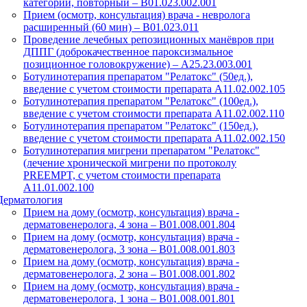
категории, повторный – B01.023.002.001
Прием (осмотр, консультация) врача - невролога
расширенный (60 мин) – B01.023.011
Проведение лечебных репозиционных манёвров при
ДППГ (доброкачественное пароксизмальное
позиционное головокружение) – A25.23.003.001
Ботулинотерапия препаратом "Релатокс" (50ед.),
введение с учетом стоимости препарата А11.02.002.105
Ботулинотерапия препаратом "Релатокс" (100ед.),
введение с учетом стоимости препарата А11.02.002.110
Ботулинотерапия препаратом "Релатокс" (150ед.),
введение с учетом стоимости препарата А11.02.002.150
Ботулинотерапия мигрени препаратом "Релатокс"
(лечение хронической мигрени по протоколу
PREEMPT, с учетом стоимости препарата
А11.01.002.100
Дерматология
Прием на дому (осмотр, консультация) врача -
дерматовенеролога, 4 зона – B01.008.001.804
Прием на дому (осмотр, консультация) врача -
дерматовенеролога, 3 зона – B01.008.001.803
Прием на дому (осмотр, консультация) врача -
дерматовенеролога, 2 зона – B01.008.001.802
Прием на дому (осмотр, консультация) врача -
дерматовенеролога, 1 зона – B01.008.001.801